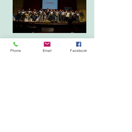
Phone
Email
Facebook
André Trigueiro sobre o 2º Foreblu, em
entrevista para o Programa "Visão Espírita"