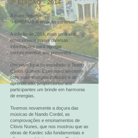
2ª EDIÇÃO - 2014
A manchete foi:
“FOREBLU: A emoção continua!”
A edição de 2014, mais uma vez,
emocionou e trouxe diversas
informações para agregar
conhecimentos aos presentes.
Um novo local foi escolhido: o Teatro
Carlos Gomes. Esse novo ambiente
com suas energias culturais e de
aprendizado, proporcionou aos
participantes um brinde em harmonia
de energias.
Tivemos novamente a doçura das
músicas de Nando Cordel, as
comprovações e ensinamentos de
Clóvis Nunes, que nos mostrou que as
obras de Kardec são fundamentais e