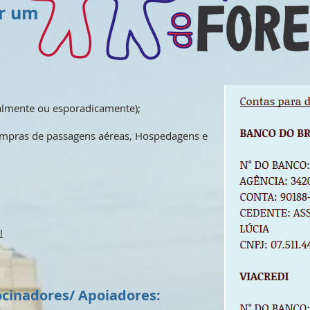
ocê pode se
almente ou esporadicamente);
compras de passagens aéreas, Hospedagens e
!
ocinadores/ Apoiadores: